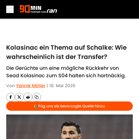
Skip to main content
Kolasinac ein Thema auf Schalke: Wie
wahrscheinlich ist der Transfer?
Die Gerüchte um eine mögliche Rückkehr von
Sead Kolasinac zum S04 halten sich hartnäckig.
Von
Yannik Möller
|
18. Mai 2026
Füg uns als bevorzugte Quelle hinzu