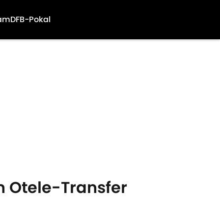
am
DFB-Pokal
en Otele-Transfer