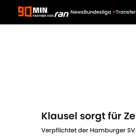
News
Bundesliga
Transfer
Skip to main content
Klausel sorgt für Z
Verpflichtet der Hamburger SV L