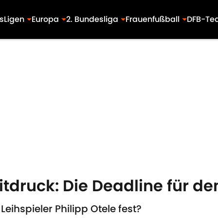
s
Ligen
Europa
2. Bundesliga
Frauenfußball
DFB-Te
eitdruck: Die Deadline für d
eihspieler Philipp Otele fest?