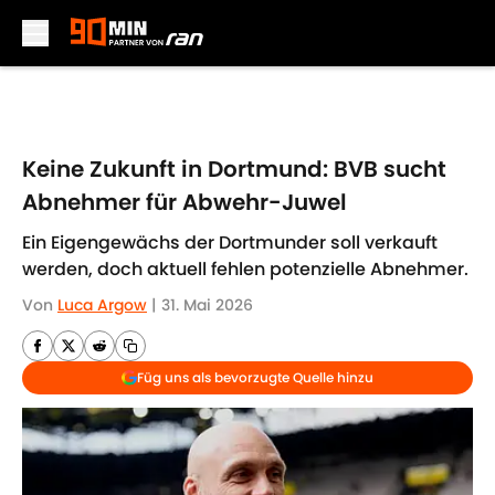
Skip to main content
Keine Zukunft in Dortmund: BVB sucht
Abnehmer für Abwehr-Juwel
Ein Eigengewächs der Dortmunder soll verkauft
werden, doch aktuell fehlen potenzielle Abnehmer.
Von
Luca Argow
|
31. Mai 2026
Füg uns als bevorzugte Quelle hinzu