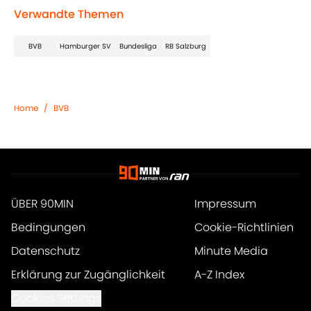
Verwandte Themen
BVB
Hamburger SV
Bundesliga
RB Salzburg
Home
/
BVB
ÜBER 90MIN
Impressum
Bedingungen
Cookie-Richtlinien
Datenschutz
Minute Media
Erklärung zur Zugänglichkeit
A-Z Index
Cookies Settings