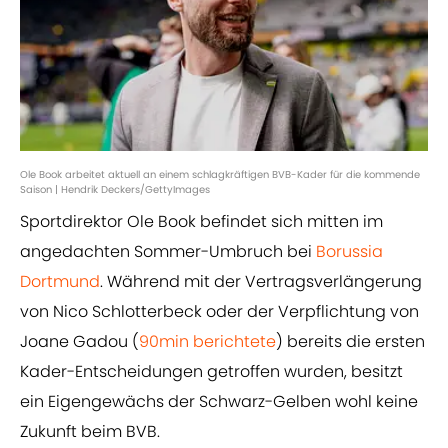
Ole Book arbeitet aktuell an einem schlagkräftigen BVB-Kader für die kommende
Saison | Hendrik Deckers/GettyImages
Sportdirektor Ole Book befindet sich mitten im
angedachten Sommer-Umbruch bei
Borussia
Dortmund
. Während mit der Vertragsverlängerung
von Nico Schlotterbeck oder der Verpflichtung von
Joane Gadou (
90min berichtete
) bereits die ersten
Kader-Entscheidungen getroffen wurden, besitzt
ein Eigengewächs der Schwarz-Gelben wohl keine
Zukunft beim BVB.