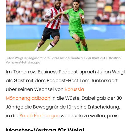
Julian Weigl lief insgesamt drei Jahre mit der Raute auf der Brust auf | Christian
Verheyen/GettyImages
Im 'Tomorrow Business Podcast' sprach Julian Weigl
als Gast mit dem Podcast-Host Tom Junkersdorf
über seinen Wechsel von
Borussia
Mönchengladbach
in die Wüste. Dabei gab der 30-
Jährige die Beweggründe für seine Entscheidung,
in die
Saudi Pro League
wechseln zu wollen, preis.
Monster-Vertrag für Weigl