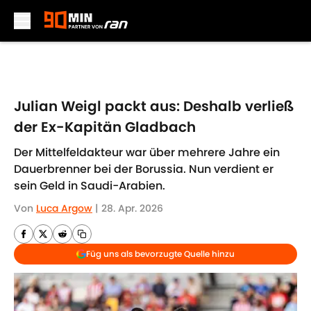
Skip to main content
Julian Weigl packt aus: Deshalb verließ
der Ex-Kapitän Gladbach
Der Mittelfeldakteur war über mehrere Jahre ein
Dauerbrenner bei der Borussia. Nun verdient er
sein Geld in Saudi-Arabien.
Von
Luca Argow
|
28. Apr. 2026
Füg uns als bevorzugte Quelle hinzu