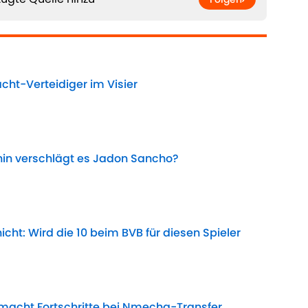
acht-Verteidiger im Visier
Date
hin verschlägt es Jadon Sancho?
Date
cht: Wird die 10 beim BVB für diesen Spieler
Date
 macht Fortschritte bei Nmecha-Transfer