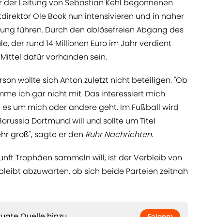
er der Leitung von Sebastian Kehl begonnenen
direktor Ole Book nun intensivieren und in naher
rung führen. Durch den ablösefreien Abgang des
e, der rund 14 Millionen Euro im Jahr verdient
n Mittel dafür vorhanden sein.
on wollte sich Anton zuletzt nicht beteiligen. "Ob
me ich gar nicht mit. Das interessiert mich
ob es um mich oder andere geht. Im Fußball wird
 Borussia Dortmund will und sollte um Titel
ehr groß", sagte er den
Ruhr Nachrichten
.
kunft Trophäen sammeln will, ist der Verbleib von
bleibt abzuwarten, ob sich beide Parteien zeitnah
ugte Quelle hinzu
Folgen