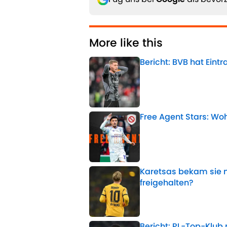
More like this
Bericht: BVB hat Eintr
Published by on Invalid 
Free Agent Stars: Wo
Published by on Invalid 
Karetsas bekam sie ni
freigehalten?
Published by on Invalid 
Bericht: PL-Top-Klub