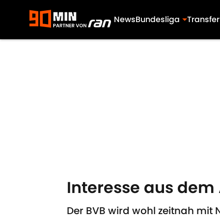
News
Bundesliga
Transfer
Skip to main content
Interesse aus dem
Der BVB wird wohl zeitnah mit 