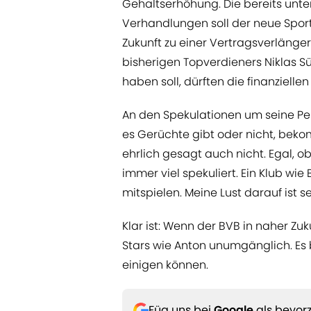
Gehaltserhöhung. Die bereits unt
Verhandlungen soll der neue Sport
Zukunft zu einer Vertragsverlänge
bisherigen Topverdieners Niklas Sül
haben soll, dürften die finanzielle
An den Spekulationen um seine Pers
es Gerüchte gibt oder nicht, bekom
ehrlich gesagt auch nicht. Egal, 
immer viel spekuliert. Ein Klub wie
mitspielen. Meine Lust darauf ist s
Klar ist: Wenn der BVB in naher Zu
Stars wie Anton unumgänglich. Es 
einigen können.
Füg uns bei
Google
als bevorz