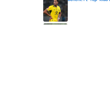
Published by on Invalid 
Offiziell: BVB verkü
Trikotnummer
Published by on Invalid 
5 related articles loaded
Verwandte Themen
BVB
Transfer
Manchester United
Home
/
BVB