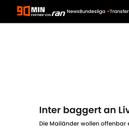
News
Bundesliga
Transfer
Skip to main content
Inter baggert an L
Die Mailänder wollen offenbar e