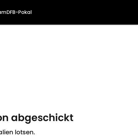
am
DFB-Pokal
hon abgeschickt
lien lotsen.