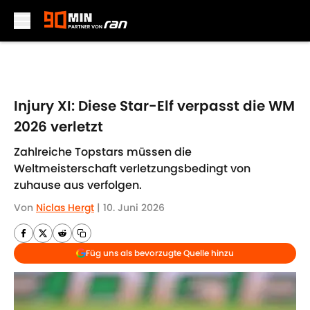
Skip to main content
Injury XI: Diese Star-Elf verpasst die WM
2026 verletzt
Zahlreiche Topstars müssen die
Weltmeisterschaft verletzungsbedingt von
zuhause aus verfolgen.
Von
Niclas Hergt
|
10. Juni 2026
Füg uns als bevorzugte Quelle hinzu