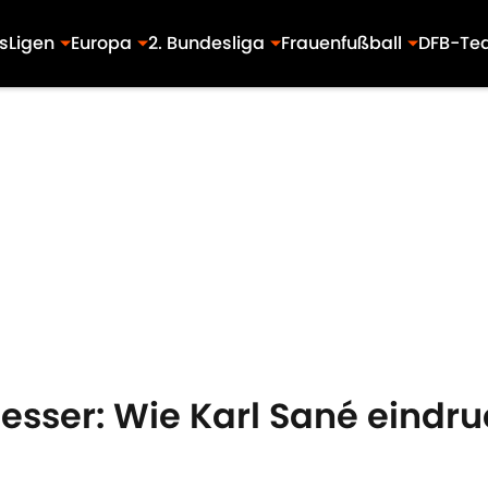
s
Ligen
Europa
2. Bundesliga
Frauenfußball
DFB-Te
esser: Wie Karl Sané eindruc