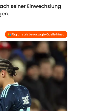
 nach seiner Einwechslung
gen.
Füg uns als bevorzugte Quelle hinzu