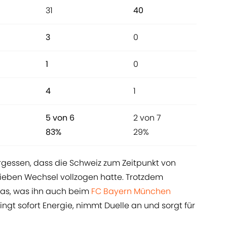
31
40
3
0
1
0
4
1
5 von 6
2 von 7
83%
29%
rgessen, dass die Schweiz zum Zeitpunkt von
 sieben Wechsel vollzogen hatte. Trotzdem
das, was ihn auch beim
FC Bayern München
ringt sofort Energie, nimmt Duelle an und sorgt für