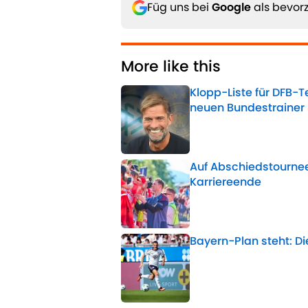
Füg uns bei
Google
als bevorz
More like this
Klopp-Liste für DFB-
neuen Bundestrainer
Published by on Invalid 
Auf Abschiedstourne
Karriereende
Published by on Invalid 
Bayern-Plan steht: D
Published by on Invalid 