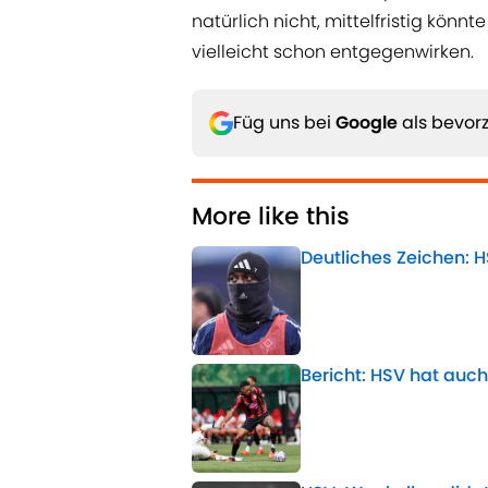
natürlich nicht, mittelfristig kö
vielleicht schon entgegenwirken.
Füg uns bei
Google
als bevorz
More like this
Deutliches Zeichen: H
Published by on Invalid 
Bericht: HSV hat auc
Published by on Invalid 