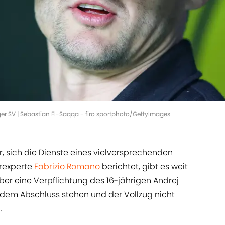
r SV | Sebastian El-Saqqa - firo sportphoto/GettyImages
r, sich die Dienste eines vielversprechenden
erexperte
Fabrizio Romano
berichtet, gibt es weit
er eine Verpflichtung des 16-jährigen Andrej
or dem Abschluss stehen und der Vollzug nicht
.