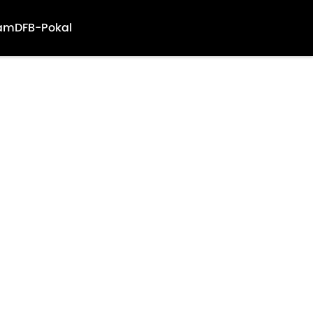
am
DFB-Pokal