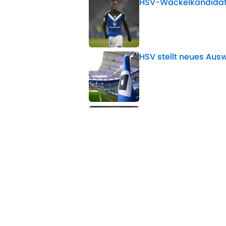
HSV-Wackelkandidat:
Published by on Invalid 
HSV stellt neues Auswä
Published by on Invalid 
Polzin begründet Do
enttäuscht hat
Published by on Invalid 
5 related articles loaded
Verwandte Themen
Hamburger SV
Transfer
RasenBallsport Lei