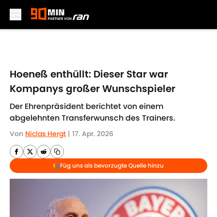
Skip to main content
Hoeneß enthüllt: Dieser Star war
Kompanys großer Wunschspieler
Der Ehrenpräsident berichtet von einem
abgelehnten Transferwunsch des Trainers.
Von
Niclas Hergt
|
17. Apr. 2026
Füg uns als bevorzugte Quelle hinzu