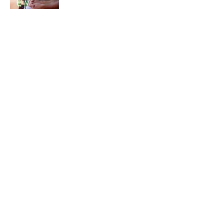
5 related articles loaded
Verwandte Themen
Bundesliga
RasenBallsport Leipzig
Transfer
Bayern München
Home
/
Bayern München
ÜBER 90MIN
Impressum
Bedingungen
Cookie-Richtlinien
Datenschutz
Minute Media