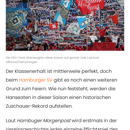
Die HSV-Fans überzeugten diese Saison auf ganzer Linie | picture
alliance/GettyImages
Der Klassenerhalt ist mittlerweile perfekt, doch
beim
Hamburger SV
gibt es noch einen weiteren
Grund zum Feiern. Wie nun feststeht, werden die
Hanseaten in dieser Saison einen historischen
Zuschauer-Rekord aufstellen.
Laut
Hambuger Morgenpost
wird erstmals in der
Vereinsgeschichte jedes einzelne Pflichtspiel des