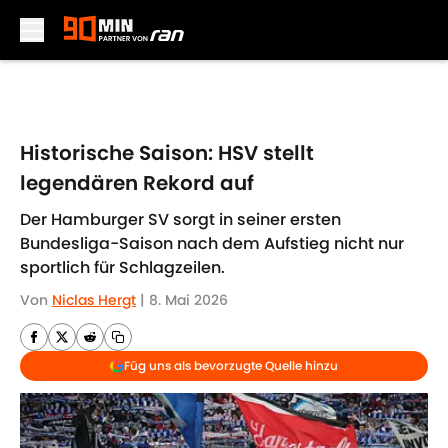
Skip to main content
Historische Saison: HSV stellt
legendären Rekord auf
Der Hamburger SV sorgt in seiner ersten
Bundesliga-Saison nach dem Aufstieg nicht nur
sportlich für Schlagzeilen.
Von
Niclas Hergt
|
8. Mai 2026
Füg uns als bevorzugte Quelle hinzu