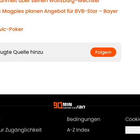
 Wahrheit über seinen Wolfsburg-Wechsel
: Magpies planen Angebot für BVB-Star – Bayer
vic-Poker
ugte Quelle hinzu
Folgen
m
Bedingungen
Cooki
ur Zugänglichkeit
A-Z Index
Cooki