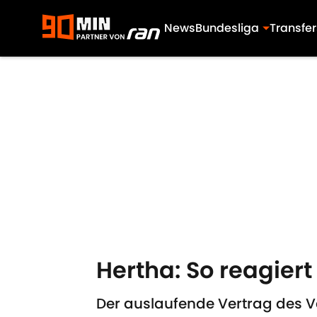
News
Bundesliga
Transfer
Skip to main content
Hertha: So reagier
Der auslaufende Vertrag des Ve