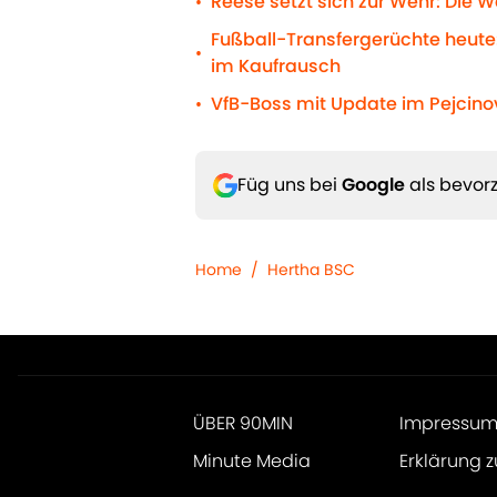
Reese setzt sich zur Wehr: Die
•
Fußball-Transfergerüchte heute
•
im Kaufrausch
VfB-Boss mit Update im Pejcino
•
Füg uns bei
Google
als bevorz
Home
/
Hertha BSC
ÜBER 90MIN
Impressu
Minute Media
Erklärung z