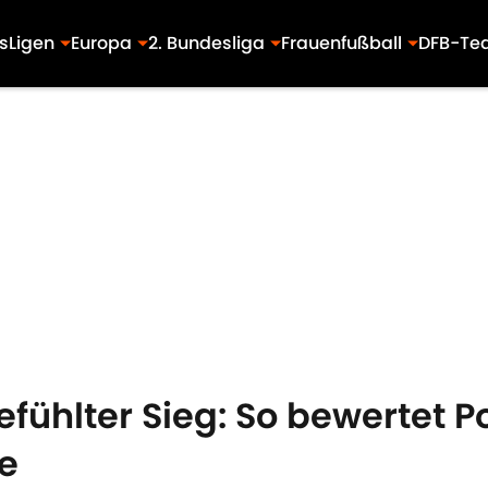
s
Ligen
Europa
2. Bundesliga
Frauenfußball
DFB-Te
efühlter Sieg: So bewertet P
e