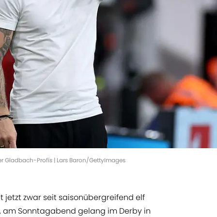
er Gladbach-Profis | Lars Baron/GettyImages
 jetzt zwar seit saisonübergreifend elf
eg, am Sonntagabend gelang im Derby in