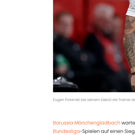
Eugen Polanski bei seinem Debüt als Trainer d
Borussia Mönchengladbach
wartet
Bundesliga
-Spielen auf einen Si