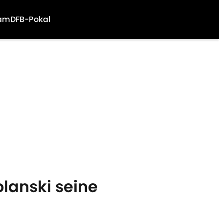
am
DFB-Pokal
olanski seine