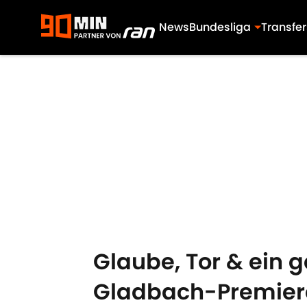
News
Bundesliga
Transfer
Skip to main content
Glaube, Tor & ein g
Gladbach-Premier