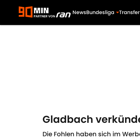
News
Bundesliga
Transfer
Skip to main content
Gladbach verkünd
Die Fohlen haben sich im Wer