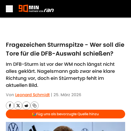
Skip to main content
Fragezeichen Sturmspitze - Wer soll die
Tore für die DFB-Auswahl schießen?
Im DFB-Sturm ist vor der WM noch längst nicht
alles geklärt. Nagelsmann gab zwar eine klare
Richtung vor, doch ein Stürmertyp fehlt im
aktuellen Bild.
Von
Leonard Schmidt
|
25. März 2026
Füg uns als bevorzugte Quelle hinzu