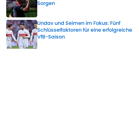
Sorgen
Published by on Invalid Date
Undav und Seimen im Fokus: Fünf
Schlüsselfaktoren für eine erfolgreiche
VfB-Saison
Published by on Invalid Date
5 related articles loaded
Verwandte Themen
WM
DFB-Team
Premier League
Serge Gnabry
Home
/
DFB-Team