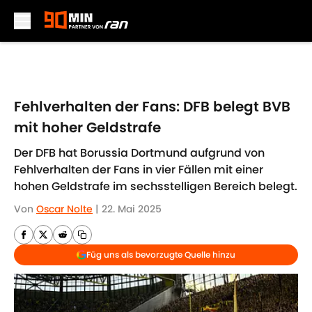
Skip to main content
Fehlverhalten der Fans: DFB belegt BVB
mit hoher Geldstrafe
Der DFB hat Borussia Dortmund aufgrund von
Fehlverhalten der Fans in vier Fällen mit einer
hohen Geldstrafe im sechsstelligen Bereich belegt.
Von
Oscar Nolte
|
22. Mai 2025
Füg uns als bevorzugte Quelle hinzu