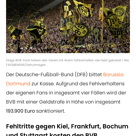
Einige BVB-Fans haben den Verein mit ihrem Fehlverhalten viel Geld gekostet | INA
FASSBENDER/GettyImages
Der Deutsche-Fußball-Bund (DFB) bittet
Borussia
Dortmund
zur Kasse. Aufgrund des Fehlverhaltens
der eigenen Fans in insgesamt vier Fällen wird der
BVB mit einer Geldstrafe in Höhe von insgesamt
193.900 Euro
sanktioniert.
Fehltritte gegen Kiel, Frankfurt, Bochum
und Stuttgart kosten den BVB