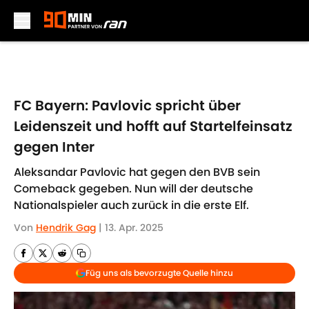
Skip to main content
FC Bayern: Pavlovic spricht über
Leidenszeit und hofft auf Startelfeinsatz
gegen Inter
Aleksandar Pavlovic hat gegen den BVB sein
Comeback gegeben. Nun will der deutsche
Nationalspieler auch zurück in die erste Elf.
Von
Hendrik Gag
|
13. Apr. 2025
Füg uns als bevorzugte Quelle hinzu