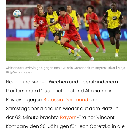
Aleksandar Pavlovic gab gegen den BVB sein Comeback im Bayern-Trikot | Maja
Hitij/GettyImages
Nach rund sieben Wochen und überstandenem
Pfeifferschem Drüsenfieber stand Aleksandar
Pavlovic gegen
Borussia Dortmund
am
Samstagabend endlich wieder auf dem Platz. In
der 63. Minute brachte
Bayern
-Trainer Vincent
Kompany den 20-Jährigen für Leon Goretzka in die