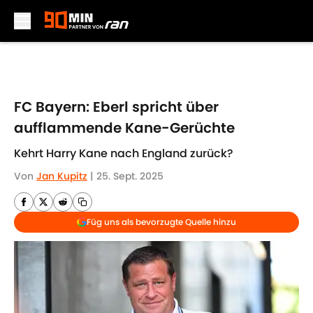
Skip to main content
FC Bayern: Eberl spricht über
aufflammende Kane-Gerüchte
Kehrt Harry Kane nach England zurück?
Von
Jan Kupitz
|
25. Sept. 2025
Füg uns als bevorzugte Quelle hinzu