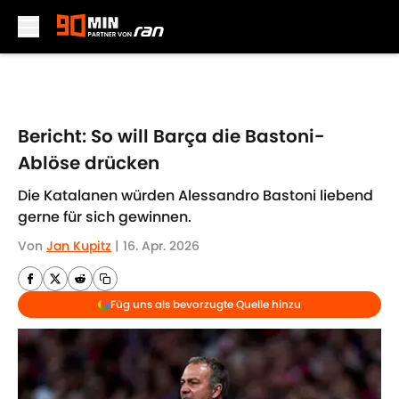
Skip to main content
Bericht: So will Barça die Bastoni-
Ablöse drücken
Die Katalanen würden Alessandro Bastoni liebend
gerne für sich gewinnen.
Von
Jan Kupitz
|
16. Apr. 2026
Füg uns als bevorzugte Quelle hinzu