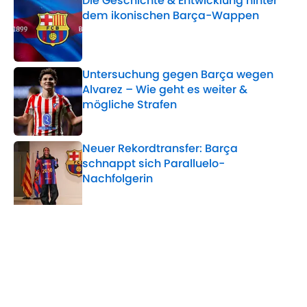
Die Geschichte & Entwicklung hinter
dem ikonischen Barça-Wappen
Published by on Invalid Date
Untersuchung gegen Barça wegen
Alvarez – Wie geht es weiter &
mögliche Strafen
Published by on Invalid Date
Neuer Rekordtransfer: Barça
schnappt sich Paralluelo-
Nachfolgerin
Published by on Invalid Date
5 related articles loaded
Verwandte Themen
Inter Mailand
FC Barcelona
Transfer