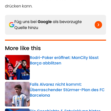
drücken kann.
Füg uns bei
Google
als bevorzugte
Quelle hinzu
More like this
Rodri-Poker eröffnet: ManCity lässt
Barça abblitzen
Published by on Invalid Date
Falls Alvarez nicht kommt:
Überraschender Stürmer-Plan des FC
Barcelona
Published by on Invalid Date