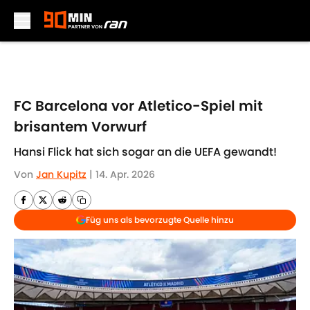
Skip to main content
FC Barcelona vor Atletico-Spiel mit
brisantem Vorwurf
Hansi Flick hat sich sogar an die UEFA gewandt!
Von
Jan Kupitz
|
14. Apr. 2026
Füg uns als bevorzugte Quelle hinzu