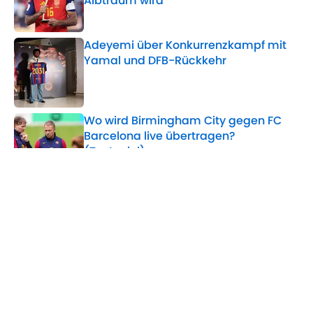
Albtraum wird
Published by on Invalid Date
Adeyemi über Konkurrenzkampf mit
Yamal und DFB-Rückkehr
Published by on Invalid Date
Wo wird Birmingham City gegen FC
Barcelona live übertragen?
(Testspiel)
Published by on Invalid Date
Bericht: Überraschende Barça-Pläne
mit Ferran Torres
Published by on Invalid Date
5 related articles loaded
Home
/
Champions League