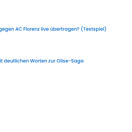
Date
gegen AC Florenz live übertragen? (Testspiel)
Date
t deutlichen Worten zur Olise-Saga
Date
chte heute: Neuer Real-Anlauf bei
yern findet Kane-Erben
Date
dung um Vinicius-Zukunft naht
Date