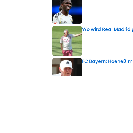
Published by on Invalid 
Wo wird Real Madrid 
Published by on Invalid 
FC Bayern: Hoeneß mi
Published by on Invalid 
Fußball-Transfergerü
Schlotterbeck? FC Ba
Published by on Invalid 
Durchbruch: Entschei
Published by on Invalid 