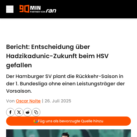
Skip to main content
Bericht: Entscheidung über
Hadzikadunic-Zukunft beim HSV
gefallen
Der Hamburger SV plant die Rückkehr-Saison in
der 1. Bundesliga ohne einen Leistungsträger der
Vorsaison.
Von
Oscar Nolte
|
26. Juli 2025
Füg uns als bevorzugte Quelle hinzu