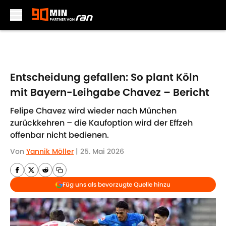
Skip to main content
Entscheidung gefallen: So plant Köln
mit Bayern-Leihgabe Chavez – Bericht
Felipe Chavez wird wieder nach München
zurückkehren – die Kaufoption wird der Effzeh
offenbar nicht bedienen.
Von
Yannik Möller
|
25. Mai 2026
Füg uns als bevorzugte Quelle hinzu