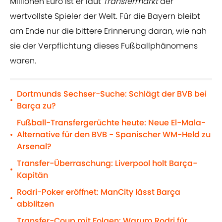
Millionen Euro ist er laut
Transfermarkt
der
wertvollste Spieler der Welt. Für die Bayern bleibt
am Ende nur die bittere Erinnerung daran, wie nah
sie der Verpflichtung dieses Fußballphänomens
waren.
Dortmunds Sechser-Suche: Schlägt der BVB bei
•
Barça zu?
Fußball-Transfergerüchte heute: Neue El-Mala-
Alternative für den BVB - Spanischer WM-Held zu
•
Arsenal?
Transfer-Überraschung: Liverpool holt Barça-
•
Kapitän
Rodri-Poker eröffnet: ManCity lässt Barça
•
abblitzen
Transfer-Coup mit Folgen: Warum Rodri für