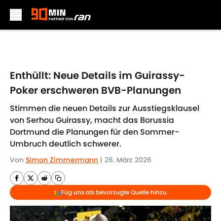
Skip to main content
Enthüllt: Neue Details im Guirassy-
Poker erschweren BVB-Planungen
Stimmen die neuen Details zur Ausstiegsklausel
von Serhou Guirassy, macht das Borussia
Dortmund die Planungen für den Sommer-
Umbruch deutlich schwerer.
Von
Simon Zimmermann
|
26. März 2026
Füg uns als bevorzugte Quelle hinzu