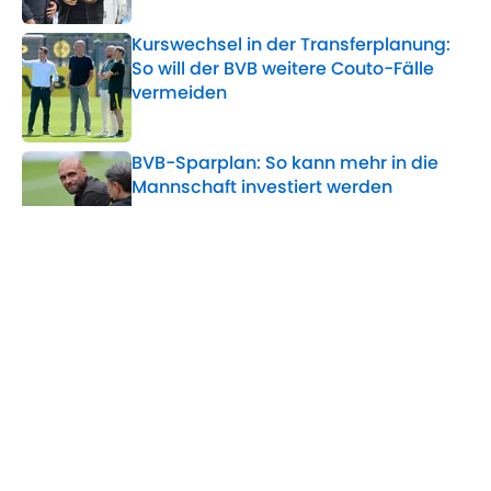
Kurswechsel in der Transferplanung:
So will der BVB weitere Couto-Fälle
vermeiden
Published by on Invalid Date
BVB-Sparplan: So kann mehr in die
Mannschaft investiert werden
Published by on Invalid Date
Karetsas bekam sie nicht: Wird die 10
beim BVB für diesen Spieler
freigehalten?
Published by on Invalid Date
5 related articles loaded
Home
/
BVB