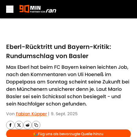
Skip to main content
Eberl-Rücktritt und Bayern-Kritik:
Rundumschlag von Basler
Max Eberl hat beim FC Bayern keinen leichten Job,
nach den Kommentaren von Uli Hoeneß im
Doppelpass am Sonntag scheint seine Zukunft bei
den Münchenern unsicherer denn je. Laut Mario
Basler sei sein Schicksal schon besiegelt - und
sein Nachfolger schon gefunden.
Von
Fabian Küpper
|
9. Sept. 2025
Füg uns als bevorzugte Quelle hinzu