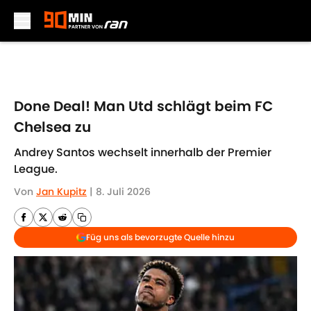
Skip to main content
Done Deal! Man Utd schlägt beim FC
Chelsea zu
Andrey Santos wechselt innerhalb der Premier
League.
Von
Jan Kupitz
|
8. Juli 2026
Füg uns als bevorzugte Quelle hinzu