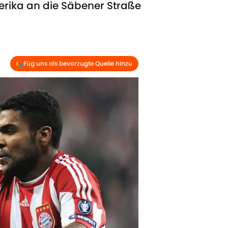
erika an die Säbener Straße
Füg uns als bevorzugte Quelle hinzu