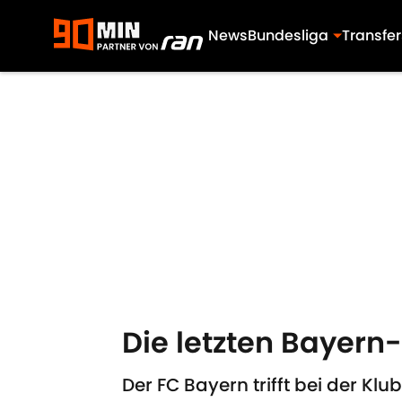
News
Bundesliga
Transfer
Skip to main content
Die letzten Bayern
Der FC Bayern trifft bei der K