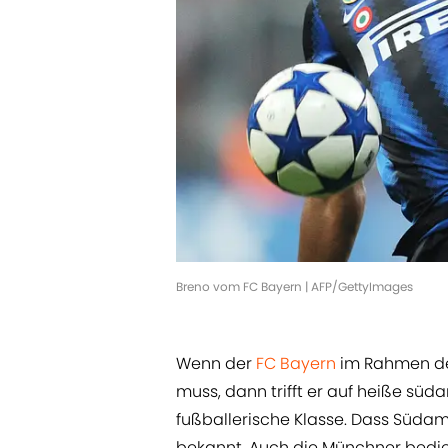
Breno vom FC Bayern | AFP/GettyImages
Wenn der
FC Bayern
im Rahmen d
muss, dann trifft er auf heiße süd
fußballerische Klasse. Dass Südame
bekannt. Auch die Münchner bedien