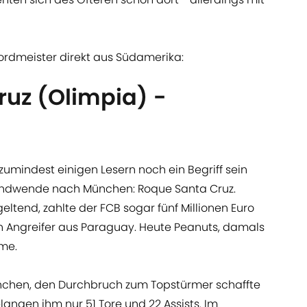
kordmeister direkt aus Südamerika:
uz (Olimpia) -
r zumindest einigen Lesern noch ein Begriff sein
sendwende nach München: Roque Santa Cruz.
ltend, zahlte der FCB sogar fünf Millionen Euro
n Angreifer aus Paraguay. Heute Peanuts, damals
me.
ünchen, den Durchbruch zum Topstürmer schaffte
gelangen ihm nur 51 Tore und 22 Assists. Im