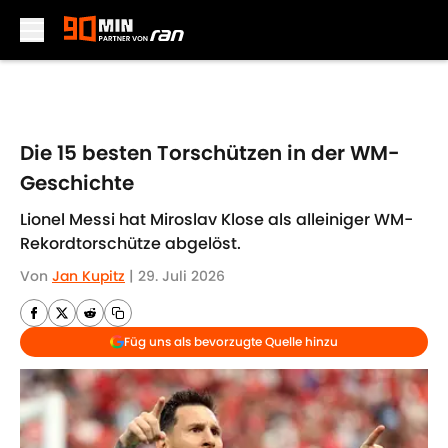
Skip to main content
Die 15 besten Torschützen in der WM-
Geschichte
Lionel Messi hat Miroslav Klose als alleiniger WM-
Rekordtorschütze abgelöst.
Von
Jan Kupitz
|
29. Juli 2026
Füg uns als bevorzugte Quelle hinzu