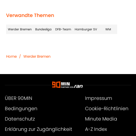
Verwandte Themen
Werder Bremen
Bundesliga
DFB-Team
Hamburger SV
WM
Home
/
Werder Bremen
ÜBER 90MIN
Impressum
Bedingungen
Cookie-Richtlinien
Datenschutz
Minute Media
Erklärung zur Zugänglichkeit
A-Z Index