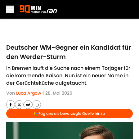
Skip to main content
Deutscher WM-Gegner ein Kandidat für
den Werder-Sturm
In Bremen läuft die Suche nach einem Torjäger für
die kommende Saison. Nun ist ein neuer Name in
der Gerüchteküche aufgetaucht.
Von
Luca Argow
|
28. Mai 2026
Füg uns als bevorzugte Quelle hinzu