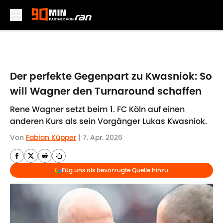
Skip to main content
Der perfekte Gegenpart zu Kwasniok: So
will Wagner den Turnaround schaffen
Rene Wagner setzt beim 1. FC Köln auf einen
anderen Kurs als sein Vorgänger Lukas Kwasniok.
Von
Fabian Küpper
|
7. Apr. 2026
Füg uns als bevorzugte Quelle hinzu