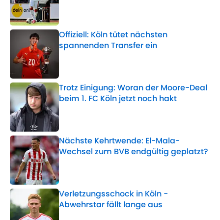
Published by on Invalid Date
Offiziell: Köln tütet nächsten
spannenden Transfer ein
Published by on Invalid Date
Trotz Einigung: Woran der Moore-Deal
beim 1. FC Köln jetzt noch hakt
Published by on Invalid Date
Nächste Kehrtwende: El-Mala-
Wechsel zum BVB endgültig geplatzt?
Published by on Invalid Date
Verletzungsschock in Köln -
Abwehrstar fällt lange aus
Published by on Invalid Date