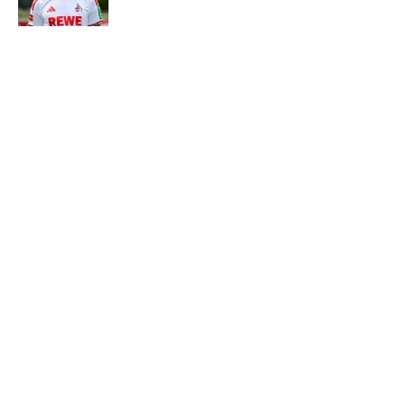
5 related articles loaded
Verwandte Themen
Bundesliga
Eintracht Frankfurt
Werder Bremen
Home
/
1. FC Köln
ÜBER 90MIN
Impressum
Bedingungen
Cookie-Richtlinien
Datenschutz
Minute Media