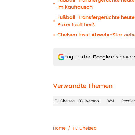
•
im Kaufrausch
Fußball-Transfergerüchte heute:
•
Poker läuft heiß
Chelsea lässt Abwehr-Star ziehe
•
Füg uns bei
Google
als bevorz
Verwandte Themen
FC Chelsea
FC Liverpool
WM
Premier
Home
/
FC Chelsea