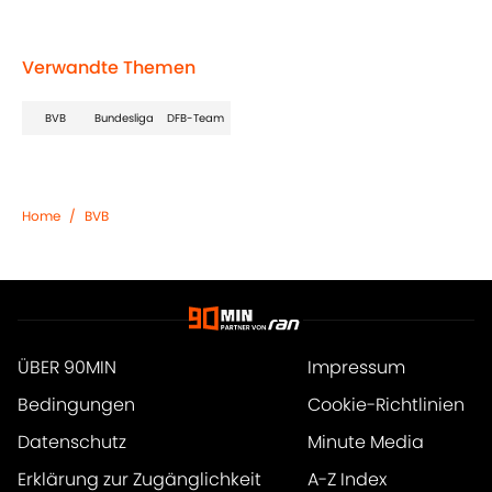
Verwandte Themen
BVB
Bundesliga
DFB-Team
Home
/
BVB
ÜBER 90MIN
Impressum
Bedingungen
Cookie-Richtlinien
Datenschutz
Minute Media
Erklärung zur Zugänglichkeit
A-Z Index