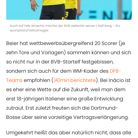
Auch auf Felix Nmecha möchte der BVB weiterhin setzen | Ralf Ibing - firo
sportphoto/GettyImages
Beier hat wettbewerbsübergreifend 20 Scorer (je
zehn Tore und Vorlagen) sammeln können und sich
so nicht nur in der BVB-Startelf festgebissen,
sondern sich auch für dem WM-Kader des
DFB-
Teams
empfohlen (
90min
berichtete
). Bei Inácio ist
es eher eine Wette auf die Zukunft, weil man dem
erst 18-jährigen Italiener eine große Entwicklung
zutraut. Erst zuletzt freuten sich die Dortmund-
Bosse über seine vorzeitige Vertragsverlängerung.
Umgekehrt heißt das aber natürlich nicht, dass alle