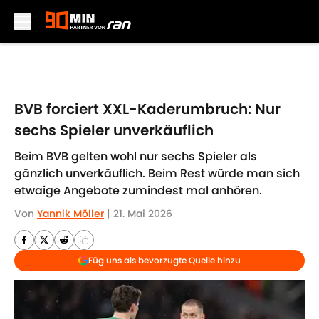
Skip to main content
BVB forciert XXL-Kaderumbruch: Nur
sechs Spieler unverkäuflich
Beim BVB gelten wohl nur sechs Spieler als
gänzlich unverkäuflich. Beim Rest würde man sich
etwaige Angebote zumindest mal anhören.
Von
Yannik Möller
|
21. Mai 2026
Füg uns als bevorzugte Quelle hinzu