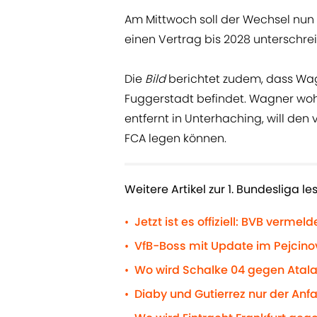
Am Mittwoch soll der Wechsel nun 
einen Vertrag bis 2028 unterschre
Die
Bild
berichtet zudem, dass Wag
Fuggerstadt befindet. Wagner wohn
entfernt in Unterhaching, will den
FCA legen können.
Weitere Artikel zur 1. Bundesliga le
Jetzt ist es offiziell: BVB ver
•
VfB-Boss mit Update im Pejcino
•
Wo wird Schalke 04 gegen Atal
•
Diaby und Gutierrez nur der Anf
•