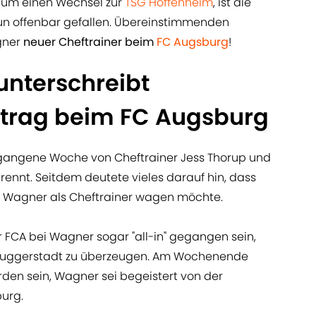
 um einen Wechsel zur
TSG Hoffenheim
, ist die
un offenbar gefallen. Übereinstimmenden
gner
neuer Cheftrainer beim
FC Augsburg
!
nterschreibt
ertrag beim FC Augsburg
rgangene Woche von Cheftrainer Jess Thorup und
rennt. Seitdem deutete vieles darauf hin, dass
o Wagner als Cheftrainer wagen möchte.
er FCA bei Wagner sogar "all-in" gegangen sein,
 Fuggerstadt zu überzeugen. Am Wochenende
rden sein, Wagner sei begeistert von der
urg.