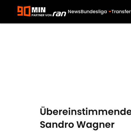
News
Bundesliga
Transfer
Skip to main content
Übereinstimmende 
Sandro Wagner