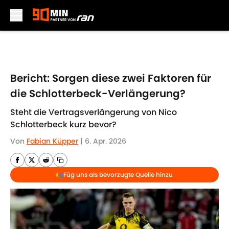
Skip to main content
Bericht: Sorgen diese zwei Faktoren für
die Schlotterbeck-Verlängerung?
Steht die Vertragsverlängerung von Nico
Schlotterbeck kurz bevor?
Von
Fabian Küpper
|
6. Apr. 2026
Füg uns als bevorzugte Quelle hinzu