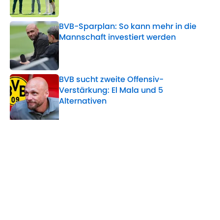
Published by on Invalid Date
BVB-Sparplan: So kann mehr in die
Mannschaft investiert werden
Published by on Invalid Date
BVB sucht zweite Offensiv-
Verstärkung: El Mala und 5
Alternativen
Published by on Invalid Date
5 related articles loaded
Verwandte Themen
BVB
VfB Stuttgart
Bundesliga
Home
/
BVB