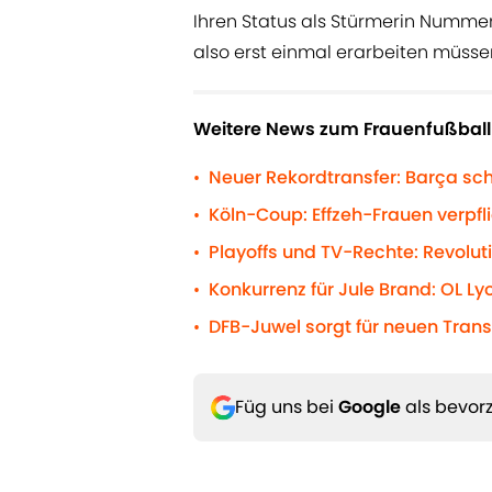
Ihren Status als Stürmerin Nummer 
also erst einmal erarbeiten müsse
Weitere News zum Frauenfußball 
Neuer Rekordtransfer: Barça sc
•
Köln-Coup: Effzeh-Frauen verpfl
•
Playoffs und TV-Rechte: Revolut
•
Konkurrenz für Jule Brand: OL L
•
DFB-Juwel sorgt für neuen Tran
•
Füg uns bei
Google
als bevorz