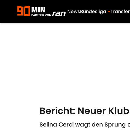
News
Bundesliga
Transfer
Skip to main content
Bericht: Neuer Klub
Selina Cerci wagt den Sprung au