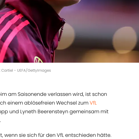
it Cartiel - UEFA/GettyImages
eim am Saisonende verlassen wird, ist schon
 nach einem ablösefreien Wechsel zum
VfL
Popp und Lyneth Beerensteyn gemeinsam mit
.
 wenn sie sich für den VfL entschieden hätte.