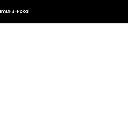
am
DFB-Pokal