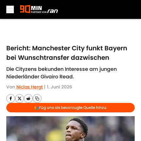
Skip to main content
Bericht: Manchester City funkt Bayern
bei Wunschtransfer dazwischen
Die Cityzens bekunden Interesse am jungen
Niederländer Givairo Read.
Von
Niclas Hergt
|
1. Juni 2026
Füg uns als bevorzugte Quelle hinzu