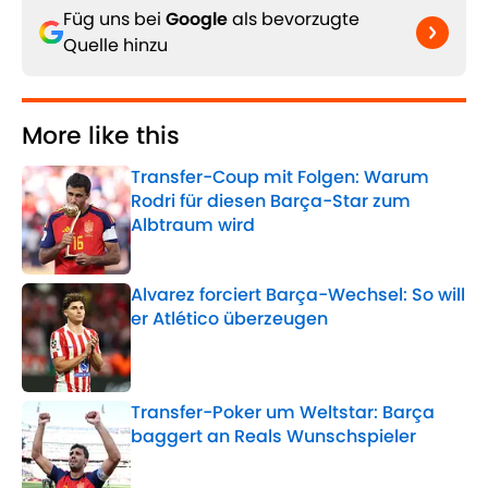
Füg uns bei
Google
als bevorzugte
Quelle hinzu
More like this
Transfer-Coup mit Folgen: Warum
Rodri für diesen Barça-Star zum
Albtraum wird
Published by on Invalid Date
Alvarez forciert Barça-Wechsel: So will
er Atlético überzeugen
Published by on Invalid Date
Transfer-Poker um Weltstar: Barça
baggert an Reals Wunschspieler
Published by on Invalid Date