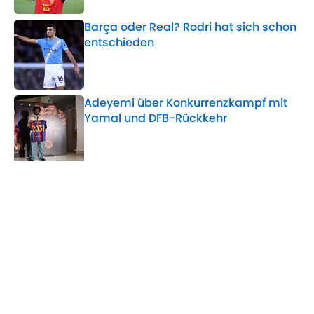
Barça oder Real? Rodri hat sich schon
entschieden
Published by on Invalid Date
Adeyemi über Konkurrenzkampf mit
Yamal und DFB-Rückkehr
Published by on Invalid Date
5 related articles loaded
Verwandte Themen
FC Barcelona
RasenBallsport Leipzig
Transfer
Atlético Madrid
Home
/
FC Barcelona