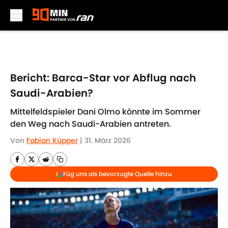
Skip to main content
Bericht: Barca-Star vor Abflug nach
Saudi-Arabien?
Mittelfeldspieler Dani Olmo könnte im Sommer
den Weg nach Saudi-Arabien antreten.
Von
Fabian Küpper
|
31. März 2026
Füg uns als bevorzugte Quelle hinzu