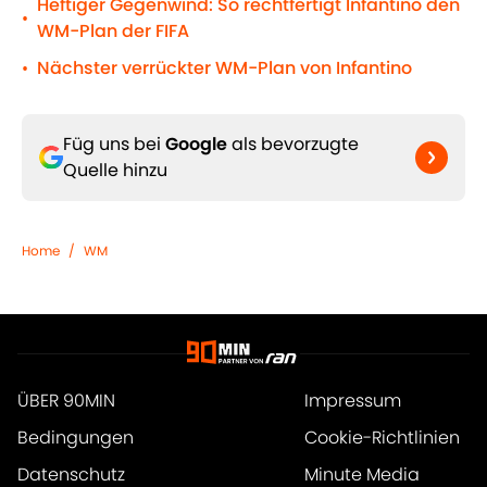
Heftiger Gegenwind: So rechtfertigt Infantino den
•
WM-Plan der FIFA
Nächster verrückter WM-Plan von Infantino
•
Füg uns bei
Google
als bevorzugte
Quelle hinzu
Home
/
WM
ÜBER 90MIN
Impressum
Bedingungen
Cookie-Richtlinien
Datenschutz
Minute Media