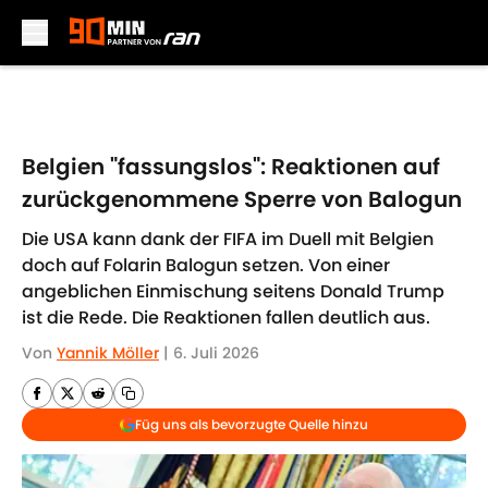
Skip to main content
Belgien "fassungslos": Reaktionen auf
zurückgenommene Sperre von Balogun
Die USA kann dank der FIFA im Duell mit Belgien
doch auf Folarin Balogun setzen. Von einer
angeblichen Einmischung seitens Donald Trump
ist die Rede. Die Reaktionen fallen deutlich aus.
Von
Yannik Möller
|
6. Juli 2026
Füg uns als bevorzugte Quelle hinzu