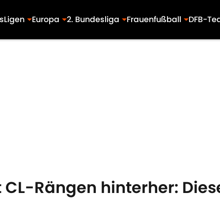
s
Ligen
Europa
2. Bundesliga
Frauenfußball
DFB-Te
t CL-Rängen hinterher: Die