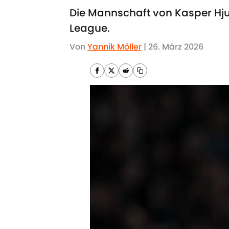
Die Mannschaft von Kasper Hjulm
League.
Von
Yannik Möller
|
26. März 2026