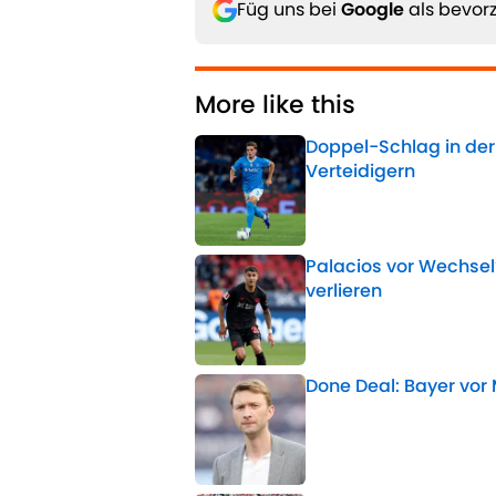
Füg uns bei
Google
als bevorz
More like this
Doppel-Schlag in der
Verteidigern
Published by on Invalid 
Palacios vor Wechsel
verlieren
Published by on Invalid 
Done Deal: Bayer vor
Published by on Invalid 