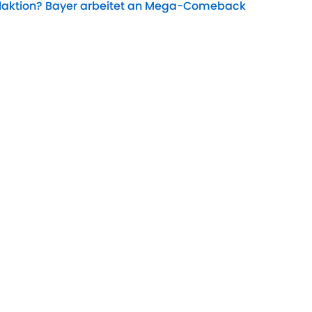
laktion? Bayer arbeitet an Mega-Comeback
Date
lman muss weg – dieses Juwel sollte Bayer
Date