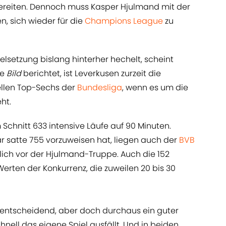
bereiten. Dennoch muss Kasper Hjulmand mit der
, sich wieder für die
Champions League
zu
elsetzung bislang hinterher hechelt, scheint
ie
Bild
berichtet, ist Leverkusen zurzeit die
llen Top-Sechs der
Bundesliga
, wenn es um die
ht.
m Schnitt 633 intensive Läufe auf 90 Minuten.
r satte 755 vorzuweisen hat, liegen auch der
BVB
lich vor der Hjulmand-Truppe. Auch die 152
Werten der Konkurrenz, die zuweilen 20 bis 30
ielentscheidend, aber doch durchaus ein guter
chnell das eigene Spiel ausfällt. Und in beiden