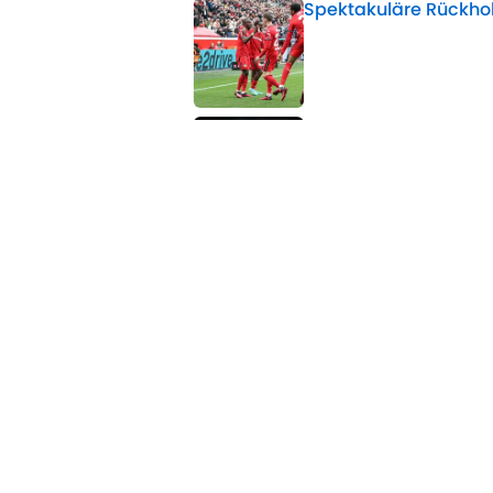
Spektakuläre Rückho
Published by on Invalid 
Genug ist genug: Til
stattdessen holen
Published by on Invalid 
5 related articles loaded
Verwandte Themen
Bundesliga
Champions League
BVB
Home
/
Bayer 04 Leverkusen