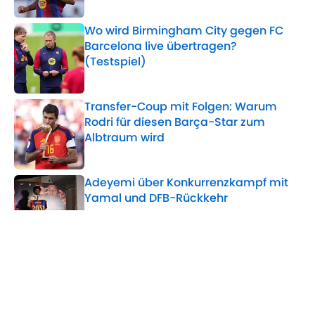
Wo wird Birmingham City gegen FC
Barcelona live übertragen?
(Testspiel)
Published by on Invalid Date
Transfer-Coup mit Folgen: Warum
Rodri für diesen Barça-Star zum
Albtraum wird
Published by on Invalid Date
Adeyemi über Konkurrenzkampf mit
Yamal und DFB-Rückkehr
Published by on Invalid Date
Barça-Abschied? Ferran Torres lässt
aufhorchen
Published by on Invalid Date