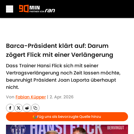
Skip to main content
Barca-Präsident klärt auf: Darum
zögert Flick mit einer Verlängerung
Dass Trainer Hansi Flick sich mit seiner
Vertragsverlängerung noch Zeit lassen möchte,
beunruhigt Präsident Joan Laporta überhaupt
nicht.
Von
Fabian Küpper
|
2. Apr. 2026
Füg uns als bevorzugte Quelle hinzu