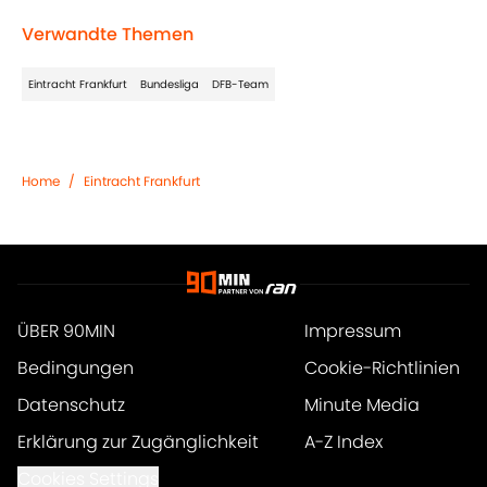
Verwandte Themen
Eintracht Frankfurt
Bundesliga
DFB-Team
Home
/
Eintracht Frankfurt
ÜBER 90MIN
Impressum
Bedingungen
Cookie-Richtlinien
Datenschutz
Minute Media
Erklärung zur Zugänglichkeit
A-Z Index
Cookies Settings