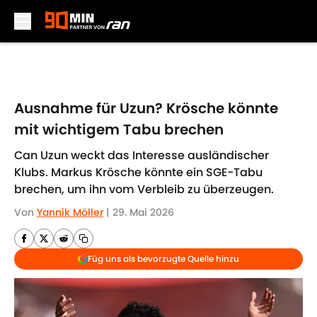
Skip to main content
Ausnahme für Uzun? Krösche könnte
mit wichtigem Tabu brechen
Can Uzun weckt das Interesse ausländischer
Klubs. Markus Krösche könnte ein SGE-Tabu
brechen, um ihn vom Verbleib zu überzeugen.
Von
Yannik Möller
|
29. Mai 2026
Füg uns als bevorzugte Quelle hinzu