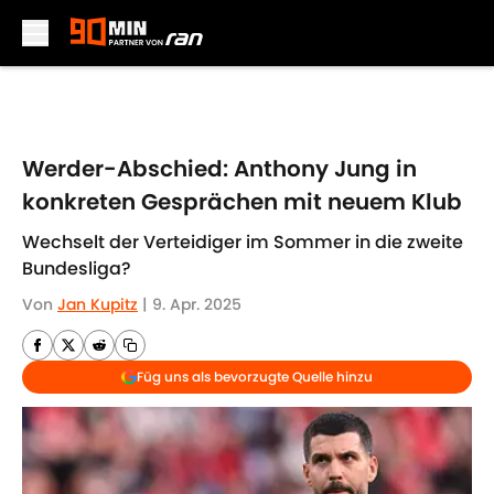
Skip to main content
Werder-Abschied: Anthony Jung in
konkreten Gesprächen mit neuem Klub
Wechselt der Verteidiger im Sommer in die zweite
Bundesliga?
Von
Jan Kupitz
|
9. Apr. 2025
Füg uns als bevorzugte Quelle hinzu