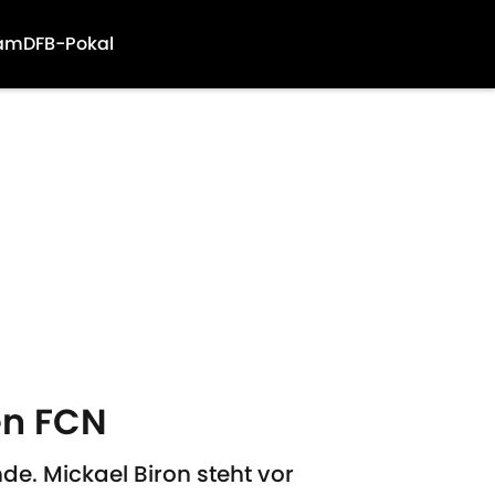
am
DFB-Pokal
en FCN
de. Mickael Biron steht vor