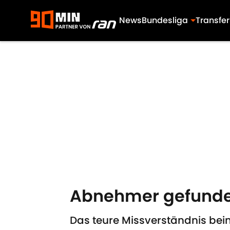
News
Bundesliga
Transfer
Skip to main content
Abnehmer gefunden
Das teure Missverständnis beim 