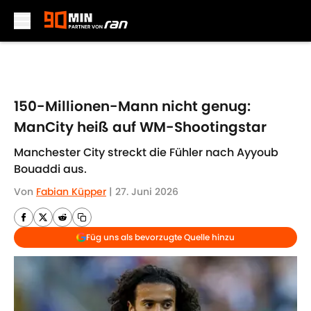
Skip to main content
150-Millionen-Mann nicht genug:
ManCity heiß auf WM-Shootingstar
Manchester City streckt die Fühler nach Ayyoub
Bouaddi aus.
Von
Fabian Küpper
|
27. Juni 2026
Füg uns als bevorzugte Quelle hinzu