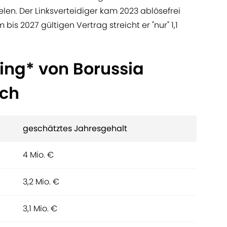
ielen. Der Linksverteidiger kam 2023 ablösefrei
is 2027 gültigen Vertrag streicht er "nur" 1,1
ing* von Borussia
ch
geschätztes Jahresgehalt
4 Mio. €
3,2 Mio. €
3,1 Mio. €