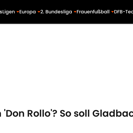
s
Ligen
Europa
2. Bundesliga
Frauenfußball
DFB-Te
on 'Don Rollo'? So soll Glad