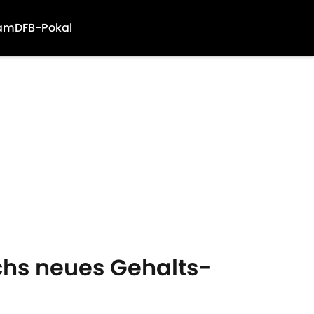
am
DFB-Pokal
bachs neues Gehalts-