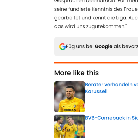
Gesprächen beeindruckt. Für The
seine fundierte Kenntnis des Fraue
gearbeitet und kennt die Liga. Auc
das wird uns zugutekommen."
Füg uns bei
Google
als bevorz
More like this
Berater verhandeln vo
Karussell
Published by on Invalid 
BVB-Comeback in Sich
Published by on Invalid 