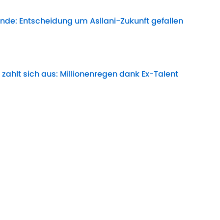
de: Entscheidung um Asllani-Zukunft gefallen
Date
zahlt sich aus: Millionenregen dank Ex-Talent
Date
errascht mit mächtiger Champions-League-
Date