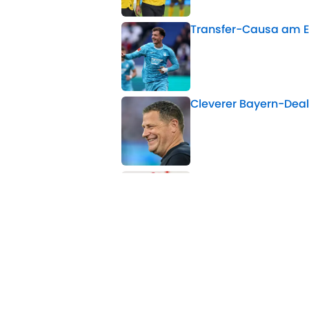
Transfer-Causa am En
Published by on Invalid 
Cleverer Bayern-Deal 
Published by on Invalid 
Vincent Kompany üb
Ansage
Published by on Invalid 
5 related articles loaded
Verwandte Themen