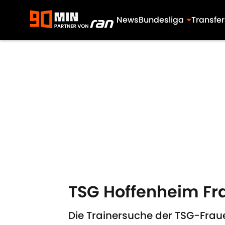
News
Bundesliga
Transfer
Skip to main content
TSG Hoffenheim Fra
Die Trainersuche der TSG-Fra