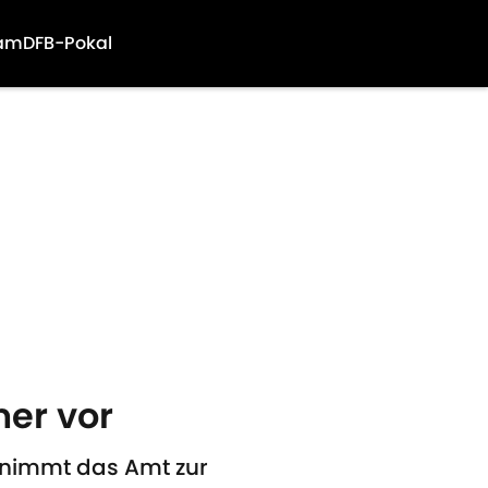
am
DFB-Pokal
ner vor
rnimmt das Amt zur