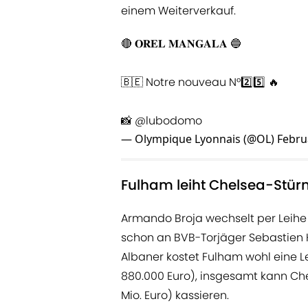
einem Weiterverkauf.
🔴 𝐎𝐑𝐄𝐋 𝐌𝐀𝐍𝐆𝐀𝐋𝐀 🔵
🇧🇪 Notre nouveau N°2️⃣5️⃣ 🔥
📸
@lubodomo
— Olympique Lyonnais (@OL)
Febru
Fulham leiht Chelsea-Stür
Armando Broja wechselt per Leihe
schon an BVB-Torjäger Sebastien H
Albaner kostet Fulham wohl eine L
880.000 Euro), insgesamt kann Chels
Mio. Euro) kassieren.