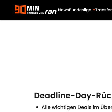
News
Bundesliga
Transfer
Skip to main content
Deadline-Day-Rückb
Alle wichtigen Deals im Über