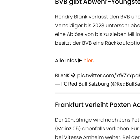
BVB gibt Abwehr-Youngste
Hendry Blank verlässt den BVB und
Verteidiger bis 2028 unterschrie
eine Ablöse von bis zu sieben Millio
besitzt der BVB eine Rückkaufoption
Alle Infos ▶️
hier
.
BLANK 💎
pic.twitter.com/YfR7YYpa
— FC Red Bull Salzburg (@RedBullS
Frankfurt verleiht Paxten 
Der 20-Jährige wird nach Jens Pe
(Mainz 05) ebenfalls verliehen. F
bei Vitesse Arnheim weiter. Bei de