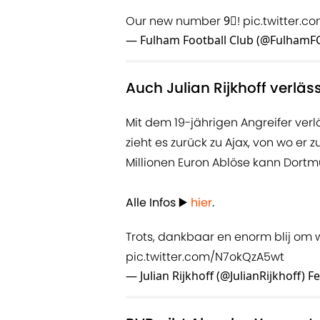
Our new number 9⃣!
pic.twitter.
— Fulham Football Club (@FulhamF
Auch Julian Rijkhoff verlä
Mit dem 19-jährigen Angreifer verlä
zieht es zurück zu Ajax, von wo er 
Millionen Euron Ablöse kann Dortmu
Alle Infos ▶️
hier
.
Trots, dankbaar en enorm blij om w
pic.twitter.com/N7okQzA5wt
— Julian Rijkhoff (@JulianRijkhoff)
Fe