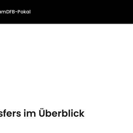
am
DFB-Pokal
fers im Überblick