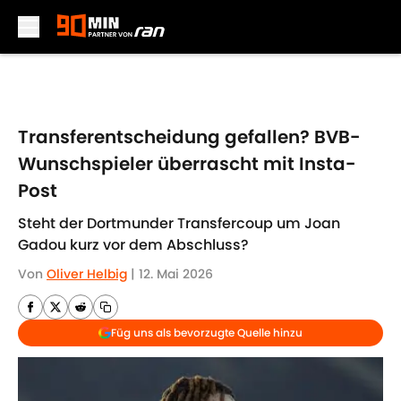
Skip to main content
Transferentscheidung gefallen? BVB-
Wunschspieler überrascht mit Insta-
Post
Steht der Dortmunder Transfercoup um Joan
Gadou kurz vor dem Abschluss?
Von
Oliver Helbig
|
12. Mai 2026
Füg uns als bevorzugte Quelle hinzu