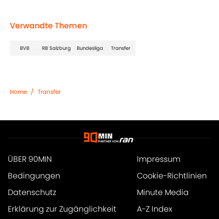
Verwandte Themen
BVB
RB Salzburg
Bundesliga
Transfer
Home
/
Transfer
ÜBER 90MIN
Impressum
Bedingungen
Cookie-Richtlinien
Datenschutz
Minute Media
Erklärung zur Zugänglichkeit
A-Z Index