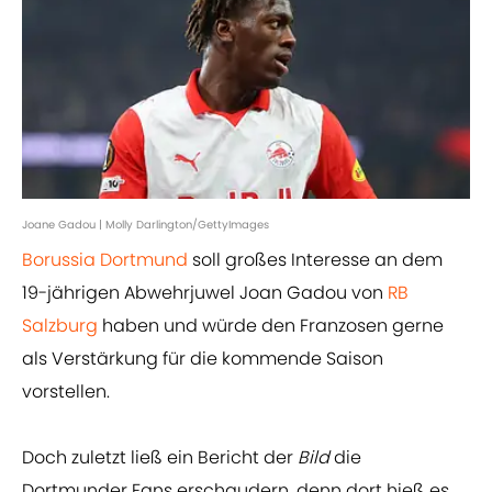
Joane Gadou | Molly Darlington/GettyImages
Borussia Dortmund
soll großes Interesse an dem
19-jährigen Abwehrjuwel Joan Gadou von
RB
Salzburg
haben und würde den Franzosen gerne
als Verstärkung für die kommende Saison
vorstellen.
Doch zuletzt ließ ein Bericht der
Bild
die
Dortmunder Fans erschaudern, denn dort hieß es