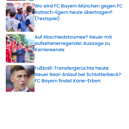
Wo wird FC Bayern München gegen FC
Rottach-Egern heute übertragen?
(Testspiel)
Published by on Invalid Date
Auf Abschiedstournee? Neuer mit
aufsehenerregender Aussage zu
Karriereende
Published by on Invalid Date
Fußball-Transfergerüchte heute:
Neuer Real-Anlauf bei Schlotterbeck?
FC Bayern findet Kane-Erben
Published by on Invalid Date
5 related articles loaded
Verwandte Themen
Real Madrid
Champions League
Manuel Neuer
Bayern München