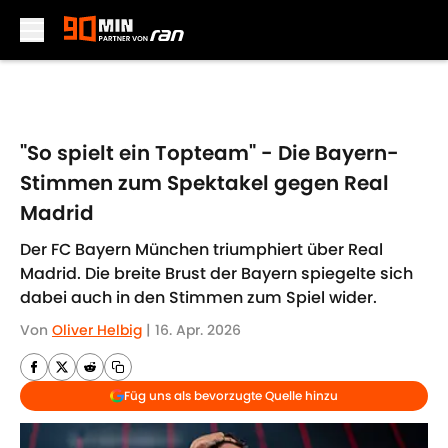
Skip to main content
"So spielt ein Topteam" - Die Bayern-
Stimmen zum Spektakel gegen Real
Madrid
Der FC Bayern München triumphiert über Real
Madrid. Die breite Brust der Bayern spiegelte sich
dabei auch in den Stimmen zum Spiel wider.
Von
Oliver Helbig
|
16. Apr. 2026
Füg uns als bevorzugte Quelle hinzu