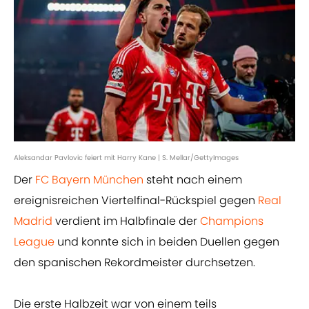
Aleksandar Pavlovic feiert mit Harry Kane | S. Mellar/GettyImages
Der
FC Bayern München
steht nach einem
ereignisreichen Viertelfinal-Rückspiel gegen
Real
Madrid
verdient im Halbfinale der
Champions
League
und konnte sich in beiden Duellen gegen
den spanischen Rekordmeister durchsetzen.
Die erste Halbzeit war von einem teils